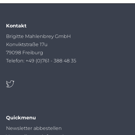
Adresse
Kontakt
Brigitte Mahlenbrey GmbH
Konviktstraße 17u
79098 Freiburg
Telefon: +49 (0)761 - 388 48 35
Quickmenu
Navigation
Newsletter abbestellen