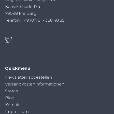
Konviktstraße 17u
79098 Freiburg
Telefon: +49 (0)761 - 388 48 35
Quickmenu
Navigation
Newsletter abbestellen
überspringen
Versandkosteninformationen
Stores
Blog
Kontakt
Impressum