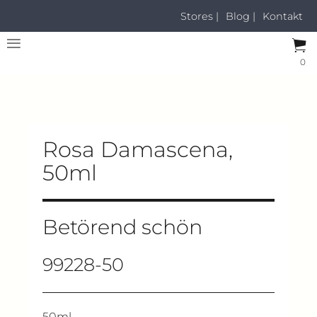
Stores |
Blog |
Kontakt
0
Rosa Damascena,
50ml
Betörend schön
99228-50
50ml