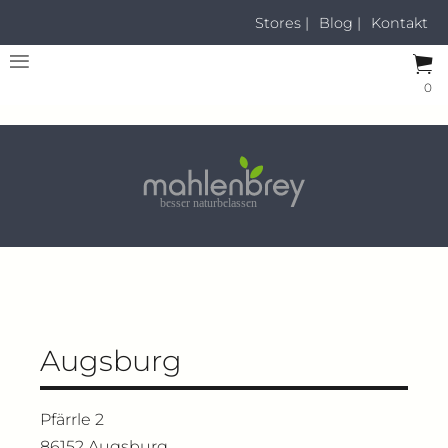
Stores |
Blog |
Kontakt
0
Augsburg
Pfärrle 2
86152 Augsburg